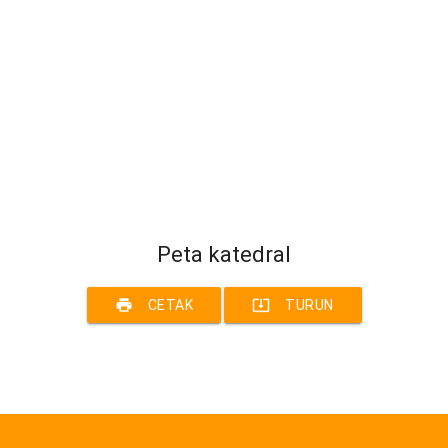
Peta katedral
print
system_update_alt
CETAK
TURUN