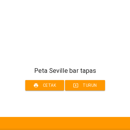
Peta Seville bar tapas
print
system_update_alt
CETAK
TURUN