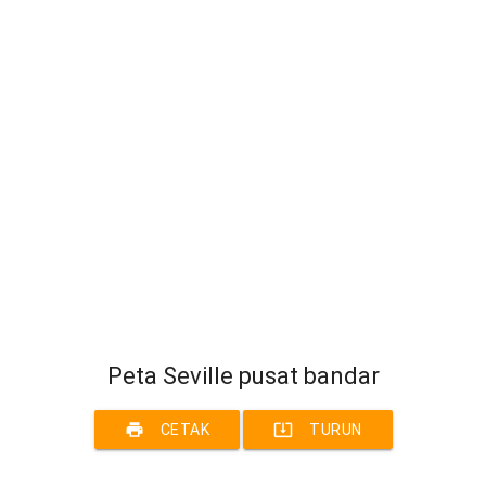
Peta Seville pusat bandar
print
system_update_alt
CETAK
TURUN